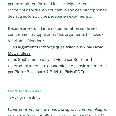
par exemple, en formant les participants, en les
rappelant à l’ordre, en coupant le son des microphones
des autres lorsqu’une personne s’exprime, etc.
Il existe une abondante documentation sur le net
concernant les sophismes / les arguments fallacieux.
Voici une sélection :
« Les arguments rhétologiques fallacieux » par David
McCandless
« Les Sophismes » playlist video par Sol Zanetti​
« Les sophismes – En économie et en environnement »
par Pierre Blackburn & Brigitte Blais (PDF)
PUBLIÉ
JANVIER 26, 2024
LE
Les symboles
La vie contemporaine nous a progressivement éloigné
de la réalité sensorielle en la replaçant par des réalités