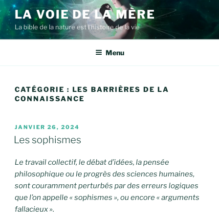
Aller
LA VOIE DE LA MÈRE
au
La bible de la nature est l'histoire de la vie
contenu
principal
Menu
CATÉGORIE :
LES BARRIÈRES DE LA
CONNAISSANCE
PUBLIÉ
JANVIER 26, 2024
LE
Les sophismes
Le travail collectif, le débat d’idées, la pensée
philosophique ou le progrès des sciences humaines,
sont couramment perturbés par des erreurs logiques
que l’on appelle « sophismes », ou encore « arguments
fallacieux ».