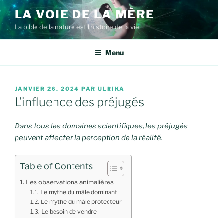
Aller
LA VOIE DE LA MÈRE
au
La bible de la nature est l'histoire de la vie
contenu
principal
Menu
PUBLIÉ
JANVIER 26, 2024
PAR
ULRIKA
LE
L’influence des préjugés
Dans tous les domaines scientifiques, les préjugés
peuvent affecter la perception de la réalité.
Table of Contents
Les observations animalières
Le mythe du mâle dominant
Le mythe du mâle protecteur
Le besoin de vendre